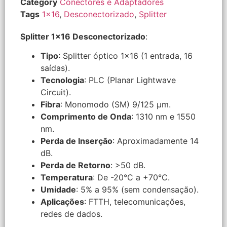
Category
Conectores e Adaptadores
Tags
1x16
,
Desconectorizado
,
Splitter
Splitter 1×16 Desconectorizado
:
Tipo
: Splitter óptico 1×16 (1 entrada, 16
saídas).
Tecnologia
: PLC (Planar Lightwave
Circuit).
Fibra
: Monomodo (SM) 9/125 µm.
Comprimento de Onda
: 1310 nm e 1550
nm.
Perda de Inserção
: Aproximadamente 14
dB.
Perda de Retorno
: >50 dB.
Temperatura
: De -20°C a +70°C.
Umidade
: 5% a 95% (sem condensação).
Aplicações
: FTTH, telecomunicações,
redes de dados.