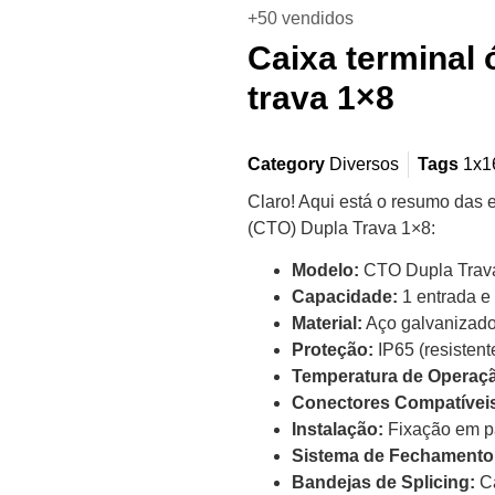
+50 vendidos
Caixa terminal
trava 1×8
Category
Diversos
Tags
1x1
Claro! Aqui está o resumo das 
(CTO) Dupla Trava 1×8:
Modelo:
CTO Dupla Trav
Capacidade:
1 entrada e 
Material:
Aço galvanizado
Proteção:
IP65 (resistent
Temperatura de Operaç
Conectores Compatívei
Instalação:
Fixação em p
Sistema de Fechamento
Bandejas de Splicing:
Ca