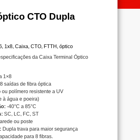
 óptico CTO Dupla
6
,
1x8
,
Caixa
,
CTO
,
FTTH
,
óptico
especificações da Caixa Terminal Óptico
a 1×8
8 saídas de fibra óptica
 ou polímero resistente a UV
e à água e poeira)
ão:
-40°C a 85°C
s:
SC, LC, FC, ST
arede ou poste
:
Dupla trava para maior segurança
pacidade para 8 fibras.