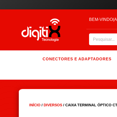
BEM-VINDO(A
CONECTORES E ADAPTADORES
INÍCIO
/
DIVERSOS
/ CAIXA TERMINAL ÓPTICO C