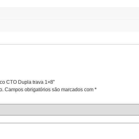
tico CTO Dupla trava 1×8”
o.
Campos obrigatórios são marcados com
*