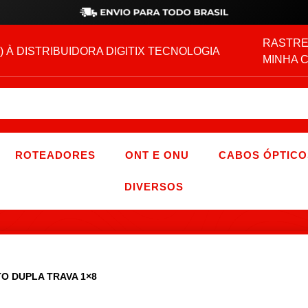
RASTRE
) À DISTRIBUIDORA DIGITIX TECNOLOGIA
MINHA 
ROTEADORES
ONT E ONU
CABOS ÓPTICO
DIVERSOS
TO DUPLA TRAVA 1×8