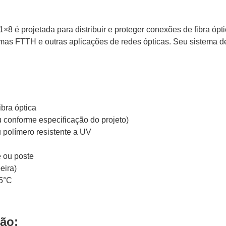
×8 é projetada para distribuir e proteger conexões de fibra ó
emas FTTH e outras aplicações de redes ópticas. Seu sistema d
ibra óptica
 conforme especificação do projeto)
 polímero resistente a UV
 ou poste
eira)
5°C
ção: