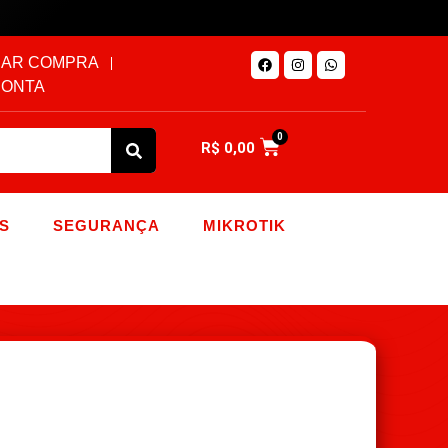
AR COMPRA
CONTA
0
R$
0,00
S
SEGURANÇA
MIKROTIK