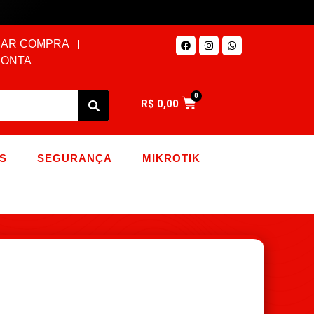
AR COMPRA
CONTA
0
R$
0,00
S
SEGURANÇA
MIKROTIK