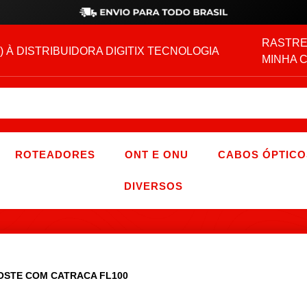
RASTRE
) À DISTRIBUIDORA DIGITIX TECNOLOGIA
MINHA 
ROTEADORES
ONT E ONU
CABOS ÓPTICO
DIVERSOS
POSTE COM CATRACA FL100