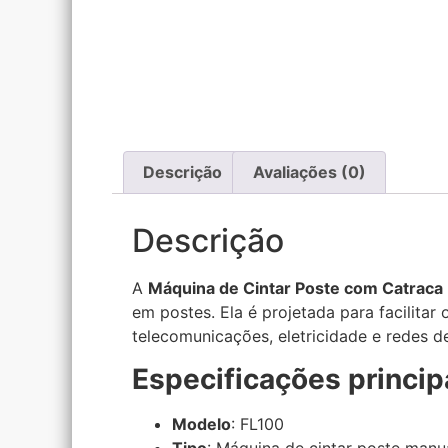
Descrição
Avaliações (0)
Descrição
A
Máquina de Cintar Poste com Catraca
em postes. Ela é projetada para facilita
telecomunicações, eletricidade e redes d
Especificações princi
Modelo
: FL100
Tipo
: Máquina de cintar poste manu