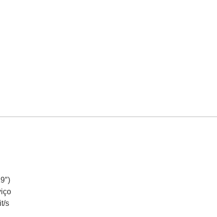
9″)
viço
t/s