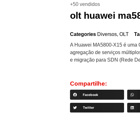
+50 vendidos
olt huawei ma5
Categories
Diversos
,
OLT
Ta
A Huawei MA5800-X15 é uma OL
agregação de serviços múltiplos
e migração para SDN (Rede Def
Compartilhe:
Facebook
Twitter