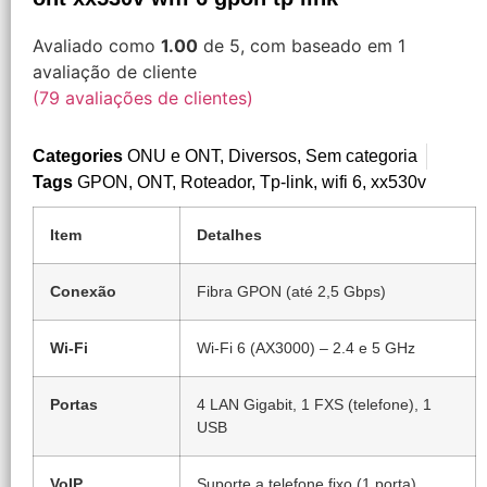
Avaliado como
1.00
de 5, com baseado em
1
avaliação de cliente
(
79
avaliações de clientes)
Categories
ONU e ONT
,
Diversos
,
Sem categoria
Tags
GPON
,
ONT
,
Roteador
,
Tp-link
,
wifi 6
,
xx530v
Item
Detalhes
Conexão
Fibra GPON (até 2,5 Gbps)
Wi-Fi
Wi-Fi 6 (AX3000) – 2.4 e 5 GHz
Portas
4 LAN Gigabit, 1 FXS (telefone), 1
USB
VoIP
Suporte a telefone fixo (1 porta)