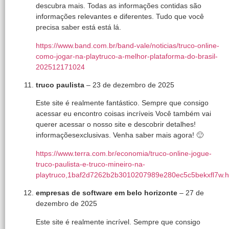
descubra mais. Todas as informações contidas são
informações relevantes e diferentes. Tudo que você
precisa saber está está lá.
https://www.band.com.br/band-vale/noticias/truco-online-
como-jogar-na-playtruco-a-melhor-plataforma-do-brasil-
202512171024
truco paulista
–
23 de dezembro de 2025
Este site é realmente fantástico. Sempre que consigo
acessar eu encontro coisas incríveis Você também vai
querer acessar o nosso site e descobrir detalhes!
informaçõesexclusivas. Venha saber mais agora! 🙂
https://www.terra.com.br/economia/truco-online-jogue-
truco-paulista-e-truco-mineiro-na-
playtruco,1baf2d7262b2b3010207989e280ec5c5bekxfl7w.h
empresas de software em belo horizonte
–
27 de
dezembro de 2025
Este site é realmente incrível. Sempre que consigo