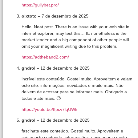
https://gullybet.pro/
olxtoto
–
7 de dezembro de 2025
Hello, Neat post. There is an issue with your web site in
internet explorer, may test this… IE nonetheless is the
market leader and a big component of other people will
omit your magnificent writing due to this problem.
https://adtheband2.com/
ghdrol
–
12 de dezembro de 2025
incrível este conteúdo. Gostei muito. Aproveitem e vejam
este site. informações, novidades e muito mais. Não
deixem de acessar para se informar mais. Obrigado a
todos e até mais. 🙂
https://youtu.be/fIpcv7lqUWk
ghdrol
–
12 de dezembro de 2025
fascinate este conteúdo. Gostei muito. Aproveitem e
vejam este conteúdo. informações, novidades e muito