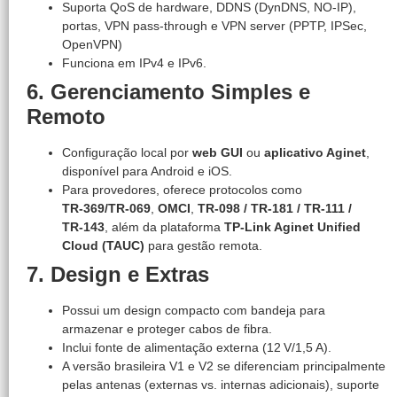
Suporta QoS de hardware, DDNS (DynDNS, NO‑IP),
portas, VPN pass-through e VPN server (PPTP, IPSec,
OpenVPN)
Funciona em IPv4 e IPv6.
6. Gerenciamento Simples e
Remoto
Configuração local por
web GUI
ou
aplicativo Aginet
,
disponível para Android e iOS.
Para provedores, oferece protocolos como
TR‑369/TR‑069
,
OMCI
,
TR‑098 / TR‑181 / TR‑111 /
TR‑143
, além da plataforma
TP‑Link Aginet Unified
Cloud (TAUC)
para gestão remota.
7. Design e Extras
Possui um design compacto com bandeja para
armazenar e proteger cabos de fibra.
Inclui fonte de alimentação externa (12 V/1,5 A).
A versão brasileira V1 e V2 se diferenciam principalmente
pelas antenas (externas vs. internas adicionais), suporte