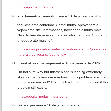
https://pix.bet.br/sports
apartamentos praia do rosa
–
13 de janeiro de 2026
fabuloso este conteúdo. Gostei muito. Aproveitem e
vejam este site. informações, novidades e muito mais.
Não deixem de acessar para se informar mais. Obrigado
a todos e até mais. 🙂
https://www.praiadorosadescansodorei.com.br/pousada-
na-praia-do-rosa-sc/petfriendly
boost stress management
–
16 de janeiro de 2026
I’m not sure why but this web site is loading extremely
slow for me. Is anyone else having this problem or is it a
problem on my end? I’ll check back later on and see if the
problem still exists.
https://peakstimulusfitness.com/
festa agua viva
–
16 de janeiro de 2026