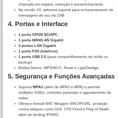
chamada em espera, retenção e encaminhamento.
Na versão V2, adiciona suporte para armazenamento de
mensagens de voz via USB.
4. Portas e Interface
1 porta GPON SC/APC
1 porta WAN/LAN Gigabit
3 portas LAN Gigabit
1 porta FXS (telefone)
1 porta USB 2.0
(para compartilhamento de mídia ou
backup).
Botões físicos: WPS/Wi-Fi, Reset e Liga/Desliga.
5. Segurança e Funções Avançadas
Suporta
WPA3
(além de WPA2 e WPA) e permite
múltiplos SSIDs, controles parentais e agendamento de
redes.
Oferece firewall NAT, filtragem MAC/IP/URL, proteção
contra ataques como DoS, SYN Flood e Ping of Death,
além de binding IP/MAC.