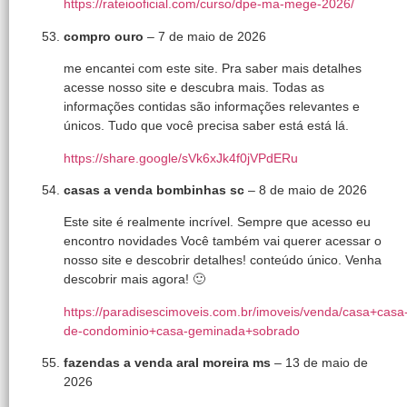
https://rateiooficial.com/curso/dpe-ma-mege-2026/
compro ouro
–
7 de maio de 2026
me encantei com este site. Pra saber mais detalhes
acesse nosso site e descubra mais. Todas as
informações contidas são informações relevantes e
únicos. Tudo que você precisa saber está está lá.
https://share.google/sVk6xJk4f0jVPdERu
casas a venda bombinhas sc
–
8 de maio de 2026
Este site é realmente incrível. Sempre que acesso eu
encontro novidades Você também vai querer acessar o
nosso site e descobrir detalhes! conteúdo único. Venha
descobrir mais agora! 🙂
https://paradisescimoveis.com.br/imoveis/venda/casa+casa
de-condominio+casa-geminada+sobrado
fazendas a venda aral moreira ms
–
13 de maio de
2026