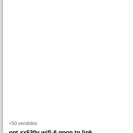
+50 vendidos
ont xx530v wifi 6 gpon tp link