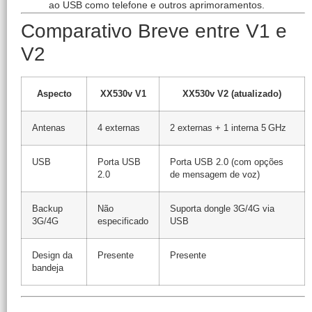
ao USB como telefone e outros aprimoramentos.
Comparativo Breve entre V1 e
V2
Aspecto
XX530v V1
XX530v V2 (atualizado)
Antenas
4 externas
2 externas + 1 interna 5 GHz
USB
Porta USB
Porta USB 2.0 (com opções
2.0
de mensagem de voz)
Backup
Não
Suporta dongle 3G/4G via
3G/4G
especificado
USB
Design da
Presente
Presente
bandeja