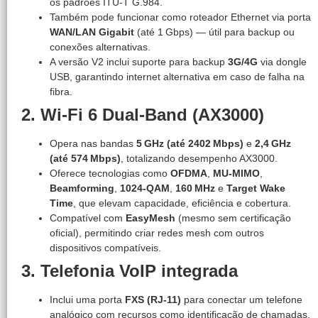
os padrões ITU‑T G.984.
Também pode funcionar como roteador Ethernet via porta
WAN/LAN Gigabit
(até 1 Gbps) — útil para backup ou
conexões alternativas.
A versão V2 inclui suporte para backup
3G/4G
via dongle
USB, garantindo internet alternativa em caso de falha na
fibra.
2. Wi‑Fi 6 Dual‑Band (AX3000)
Opera nas bandas
5 GHz (até 2402 Mbps)
e
2,4 GHz
(até 574 Mbps)
, totalizando desempenho AX3000.
Oferece tecnologias como
OFDMA
,
MU-MIMO
,
Beamforming
,
1024-QAM
,
160 MHz
e
Target Wake
Time
, que elevam capacidade, eficiência e cobertura.
Compatível com
EasyMesh
(mesmo sem certificação
oficial), permitindo criar redes mesh com outros
dispositivos compatíveis.
3. Telefonia VoIP integrada
Inclui uma porta
FXS (RJ‑11)
para conectar um telefone
analógico com recursos como identificação de chamadas,