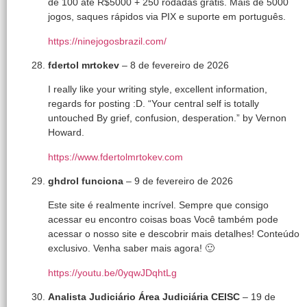
de 100 até R$5000 + 250 rodadas grátis. Mais de 5000
jogos, saques rápidos via PIX e suporte em português.
https://ninejogosbrazil.com/
fdertol mrtokev
–
8 de fevereiro de 2026
I really like your writing style, excellent information,
regards for posting :D. “Your central self is totally
untouched By grief, confusion, desperation.” by Vernon
Howard.
https://www.fdertolmrtokev.com
ghdrol funciona
–
9 de fevereiro de 2026
Este site é realmente incrível. Sempre que consigo
acessar eu encontro coisas boas Você também pode
acessar o nosso site e descobrir mais detalhes! Conteúdo
exclusivo. Venha saber mais agora! 🙂
https://youtu.be/0yqwJDqhtLg
Analista Judiciário Área Judiciária CEISC
–
19 de