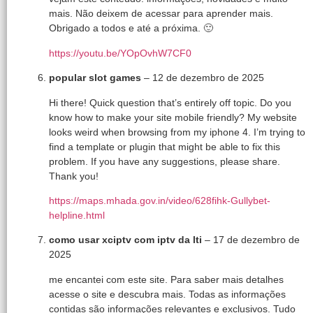
mais. Não deixem de acessar para aprender mais.
Obrigado a todos e até a próxima. 🙂
https://youtu.be/YOpOvhW7CF0
popular slot games
–
12 de dezembro de 2025
Hi there! Quick question that’s entirely off topic. Do you
know how to make your site mobile friendly? My website
looks weird when browsing from my iphone 4. I’m trying to
find a template or plugin that might be able to fix this
problem. If you have any suggestions, please share.
Thank you!
https://maps.mhada.gov.in/video/628fihk-Gullybet-
helpline.html
como usar xciptv com iptv da lti
–
17 de dezembro de
2025
me encantei com este site. Para saber mais detalhes
acesse o site e descubra mais. Todas as informações
contidas são informações relevantes e exclusivos. Tudo