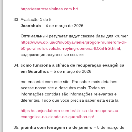
https://teatrosesiminas.com.br/
Avaliação
1
de 5
Jacobbub
–
4 de março de 2026
Оптимальный результат дадут свежие базы для xrumer
https://www.olx.ua/d/uk/obyavlenie/progon-hrumerom-dr-
50-po-ahrefs-uvelichu-reyting-domena-IDXnHrG.html
,
содержащие актуальные ссылки.
como funciona a clínica de recuperação evangélica
em Guarulhos
–
5 de março de 2026
me encantei com este site. Pra saber mais detalhes
acesse nosso site e descubra mais. Todas as
informações contidas são informações relevantes e
diferentes. Tudo que você precisa saber está está lá.
https://ctanjosdaterra.com.br/clinica-de-recuperacao-
evangelica-na-cidade-de-guarulhos-sp/
prainha com ferrugem rio de janeiro
–
8 de março de