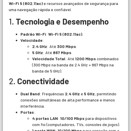
Wi-Fi 5 (802.11ac)
e recursos avançados de segurança para
uma navegação rápida e confiável.
1.
Tecnologia e Desempenho
Padrão Wi-Fi
:
Wi-Fi 5 (802.11ac)
.
Velocidade
:
2.4 GHz
: Até
300 Mbps
.
5 GHz
: Até
867 Mbps
.
Velocidade Total
: Até
1200 Mbps
combinados
(300 Mbps na banda de 2.4 GHz + 867 Mbps na
banda de 5 GHz).
2.
Conectividade
Dual Band
: Frequências
2.4 GHz
e
5 GHz
, permitindo
conexões simultâneas de alta performance e menos
interferência.
Portas
:
4 portas LAN
:
10/100 Mbps
para dispositivos
com fio (computadores, TVs, consoles de jogos).
1 porta WAN
:
10/100 Mbps
para conexão com a