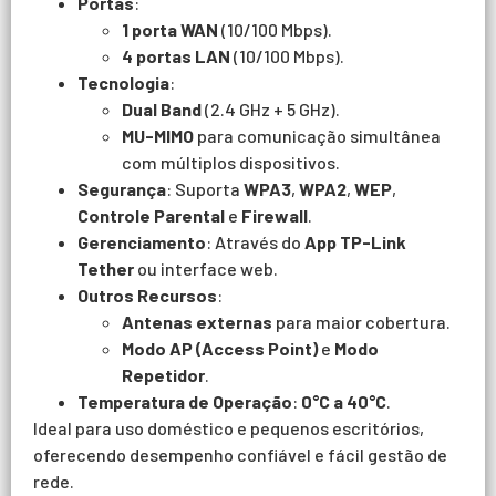
Portas
:
1 porta WAN
(10/100 Mbps).
4 portas LAN
(10/100 Mbps).
Tecnologia
:
Dual Band
(2.4 GHz + 5 GHz).
MU-MIMO
para comunicação simultânea
com múltiplos dispositivos.
Segurança
: Suporta
WPA3
,
WPA2
,
WEP
,
Controle Parental
e
Firewall
.
Gerenciamento
: Através do
App TP-Link
Tether
ou interface web.
Outros Recursos
:
Antenas externas
para maior cobertura.
Modo AP (Access Point)
e
Modo
Repetidor
.
Temperatura de Operação
:
0°C a 40°C
.
Ideal para uso doméstico e pequenos escritórios,
oferecendo desempenho confiável e fácil gestão de
rede.