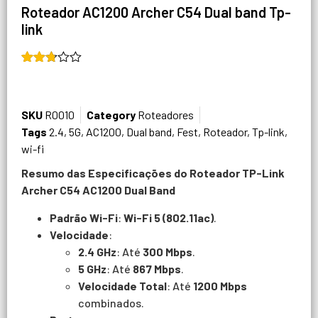
Roteador AC1200 Archer C54 Dual band Tp-
link
11208
avaliações de clientes)
Avaliado
5094
como
2.74
de 5,
SKU
R0010
Category
Roteadores
com
baseado
Tags
2.4
,
5G
,
AC1200
,
Dual band
,
Fest
,
Roteador
,
Tp-link
,
em
wi-fi
avaliações
de
Resumo das Especificações do Roteador TP-Link
clientes
Archer C54 AC1200 Dual Band
Padrão Wi-Fi
:
Wi-Fi 5 (802.11ac)
.
Velocidade
:
2.4 GHz
: Até
300 Mbps
.
5 GHz
: Até
867 Mbps
.
Velocidade Total
: Até
1200 Mbps
combinados.