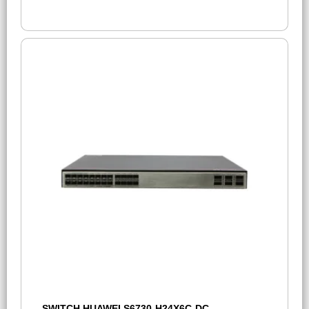
SWITCH HUAWEI S6730-H24X6C-DC