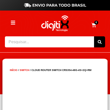
0
INÍCIO
/
SWITCH
/ CLOUD ROUTER SWITCH CRS354-48G-4S+2Q+RM