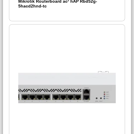
Mikrotik Routerboard ac² hAP Rbd52g-
5hacd2hnd-tc