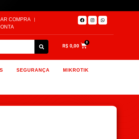
AR COMPRA
CONTA
0
R$
0,00
S
SEGURANÇA
MIKROTIK